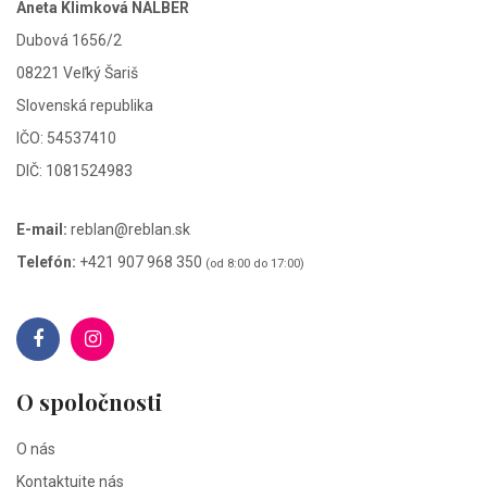
Aneta Klimková NALBER
Dubová 1656/2
08221 Veľký Šariš
Slovenská republika
IČO: 54537410
DIČ: 1081524983
E-mail:
reblan@reblan.sk
Telefón:
+421 907 968 350
(od 8:00 do 17:00)
O spoločnosti
O nás
Kontaktujte nás