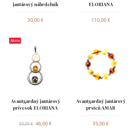
jantárový náhrdelník
ELORIANA
30,00 €
110,00 €
Akcia
Avantgardný jantárový
Avantgardný jantárový
prívesok ELORIANA
prsteň AMAR
46,00 €
35,00 €
50,00 €