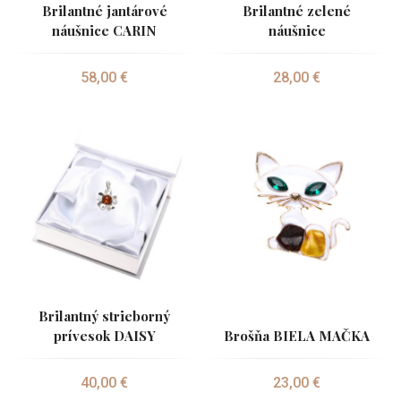
Brilantné jantárové
Brilantné zelené
náušnice CARIN
náušnice
58,00 €
28,00 €
Brilantný strieborný
prívesok DAISY
Brošňa BIELA MAČKA
40,00 €
23,00 €