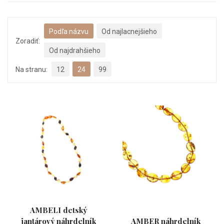
Podľa názvu
Od najlacnejšieho
Zoradiť:
Od najdrahšieho
Na stranu:
12
24
99
AMBELI detský
jantárový náhrdelník
AMBER náhrdelník