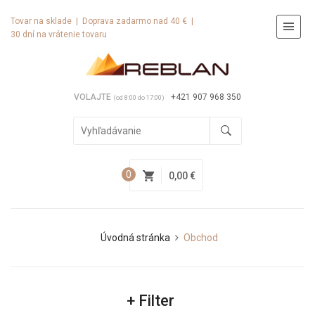
Tovar na sklade | Doprava zadarmo nad 40 € |
30 dní na vrátenie tovaru
VOLAJTE
+421 907 968 350
(od 8:00 do 17:00)
0
0,00 €
Úvodná stránka
Obchod
+
Filter