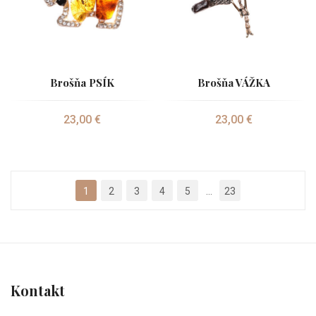
Brošňa PSÍK
Brošňa VÁŽKA
23,00 €
23,00 €
1
2
3
4
5
...
23
Kontakt