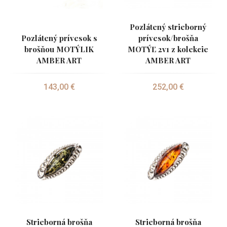
Pozlátený strieborný
Pozlátený prívesok s
prívesok/brošňa
brošňou MOTÝLIK
MOTÝĽ 2v1 z kolekcie
AMBER ART
AMBER ART
143,00 €
252,00 €
Strieborná brošňa
Strieborná brošňa