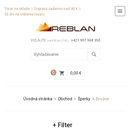
Tovar na sklade | Doprava zadarmo nad 40 € |
30 dní na vrátenie tovaru
VOLAJTE
+421 907 968 350
(od 8:00 do 17:00)
0
0,00 €
Úvodná stránka
Obchod
Šperky
Brošne
+
Filter