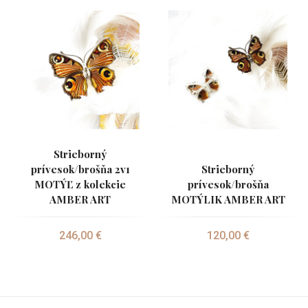
Strieborný
prívesok/brošňa 2v1
Strieborný
MOTÝĽ z kolekcie
prívesok/brošňa
AMBER ART
MOTÝLIK AMBER ART
246,00 €
120,00 €