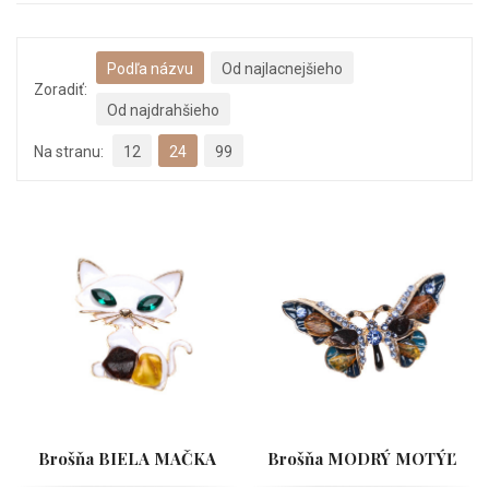
Podľa názvu
Od najlacnejšieho
Zoradiť:
Od najdrahšieho
Na stranu:
12
24
99
Brošňa BIELA MAČKA
Brošňa MODRÝ MOTÝĽ