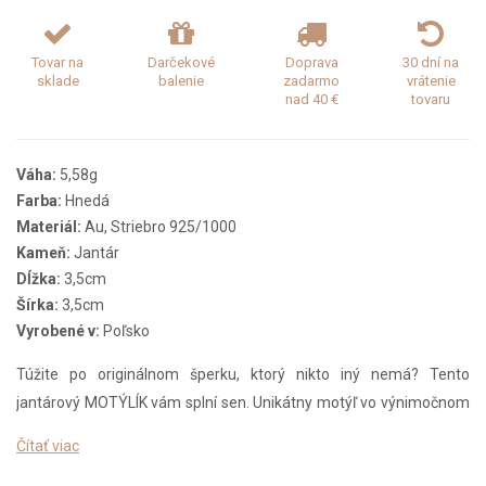
Tovar na
Darčekové
Doprava
30 dní na
sklade
balenie
zadarmo
vrátenie
nad 40 €
tovaru
Váha:
5,58g
Farba:
Hnedá
Materiál:
Au, Striebro 925/1000
Kameň:
Jantár
Dĺžka:
3,5cm
Šírka:
3,5cm
Vyrobené v:
Poľsko
Túžite po originálnom šperku, ktorý nikto iný nemá? Tento
jantárový MOTÝLÍK vám splní sen. Unikátny motýľ vo výnimočnom
dizajne prinesie jedinečnú gráciu a noblesu. Je vyrobený rukou
Čítať viac
umelca s citom pre každý detail a patentovanou technikou. Jantár