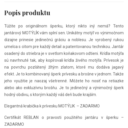
osadený do striebra je v svetlom koňakovom odtieni. Krídla motýľa
sú navrhnuté tak, aby kopírovali krídla živého motýľa. Prívesok je
Popis produktu
na povrchu pozlátený žltým zlatom, ktoré mu dodáva jagavý
efekt. Je to kombinovaný šperk prívesku a brošne v jednom. Takže
Túžite po originálnom šperku, ktorý nikto iný nemá? Tento
jeho využitie je naozaj všetrenné. Môžete ho nosiť na retiazke
jantárový MOTÝLÍK vám splní sen. Unikátny motýľ vo výnimočnom
alebo ako exkluzívnu brošňu. Je to jedinečný a výnimočný šperk
dizajne prinesie jedinečnú gráciu a noblesu. Je vyrobený rukou
hodný obdivu, s ktorým každý váš deň bude krajším.
umelca s citom pre každý detail a patentovanou technikou. Jantár
osadený do striebra je v svetlom koňakovom odtieni. Krídla motýľa
sú navrhnuté tak, aby kopírovali krídla živého motýľa. Prívesok je
na povrchu pozlátený žltým zlatom, ktoré mu dodáva jagavý
efekt. Je to kombinovaný šperk prívesku a brošne v jednom. Takže
jeho využitie je naozaj všetrenné. Môžete ho nosiť na retiazke
alebo ako exkluzívnu brošňu. Je to jedinečný a výnimočný šperk
hodný obdivu, s ktorým každý váš deň bude krajším.
Elegantná krabička k prívesku MOTÝLIK – ZADARMO
Certifikát REBLAN o pravosti použitého jantáru v šperku –
ZADARMO