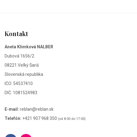
Kontakt
Aneta Klimková NALBER
Dubová 1656/2
08221 Veľký Šariš
Slovenská republika
IČO: 54537410
DIČ: 1081524983
E-mail:
reblan@reblan.sk
Telefón:
+421 907 968 350
(od 8:00 do 17:00)