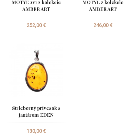
MOTÝĽ 2v1 z kolekcie
MOTÝĽ z kolekcie
AMBER ART
AMBER ART
252,00 €
246,00 €
Strieborný prívesok s
jantárom EDEN
130,00 €